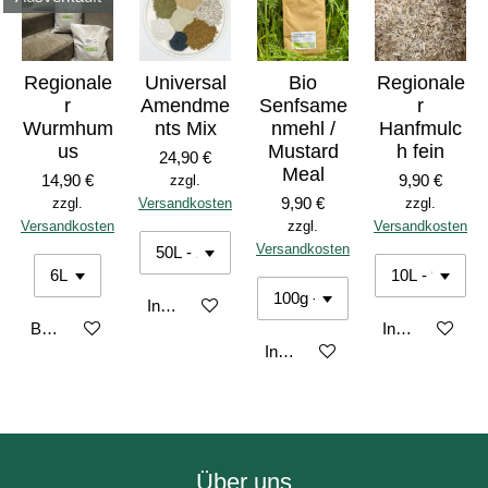
Regionale
Universal
Bio
Regionale
r
Amendme
Senfsame
r
Wurmhum
nts Mix
nmehl /
Hanfmulc
us
Mustard
h fein
24,90 €
Meal
14,90 €
9,90 €
zzgl.
9,90 €
zzgl.
Versandkosten
zzgl.
Versandkosten
zzgl.
Versandkosten
Versandkosten
In den Warenkorb
Bei Verfügbarkeit benachrichtigen
In den Warenk
In den Warenkorb
Über uns