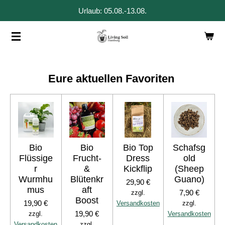
Urlaub: 05.08.-13.08.
Zum
Hauptinhalt
springen
Eure aktuellen Favoriten
Bio
Bio
Bio Top
Schafsg
Flüssige
Frucht-
Dress
old
r
&
Kickflip
(Sheep
Wurmhu
Blütenkr
Guano)
29,90 €
mus
aft
7,90 €
zzgl.
Boost
19,90 €
Versandkosten
zzgl.
19,90 €
zzgl.
Versandkosten
Versandkosten
zzgl.