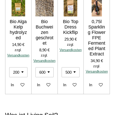
Bio Alga
Bio
Bio Top
0,75l
Kelp
Buchwei
Dress
Sparklin
hydrolyz
zen
Kickflip
g Flower
ed
geschrot
FPE
29,90 €
et
Ferment
14,90 €
zzgl.
ed Plant
8,90 €
zzgl.
Versandkosten
Extract
Versandkosten
zzgl.
34,90 €
Versandkosten
zzgl.
Versandkosten
In den Warenkorb
In den Warenkorb
In den Warenkorb
In den Warenko