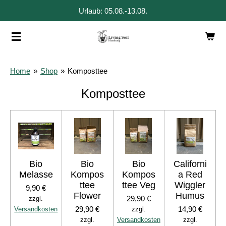
Urlaub: 05.08.-13.08.
Zum
Hauptinhalt
springen
Home
»
Shop
»
Komposttee
Komposttee
Bio
Bio
Bio
Californi
Melasse
Kompos
Kompos
a Red
ttee
ttee Veg
Wiggler
9,90 €
Flower
Humus
29,90 €
zzgl.
29,90 €
14,90 €
Versandkosten
zzgl.
zzgl.
Versandkosten
zzgl.