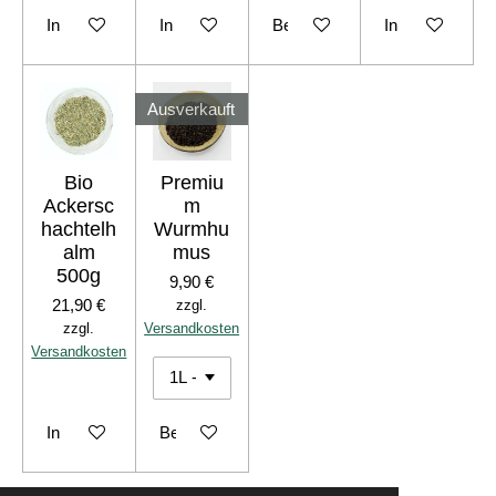
In den Warenkorb
In den Warenkorb
Bei Verfügbarkeit benachrichti
In den Warenko
Ausverkauft
Bio
Premiu
Ackersc
m
hachtelh
Wurmhu
alm
mus
500g
9,90 €
21,90 €
zzgl.
zzgl.
Versandkosten
Versandkosten
In den Warenkorb
Bei Verfügbarkeit benachrichtigen