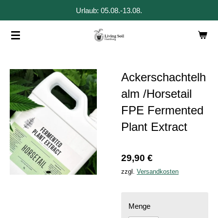
Urlaub: 05.08.-13.08.
Zum
Hauptinhalt
springen
Ackerschachtelh
alm /Horsetail
FPE Fermented
Plant Extract
29,90 €
zzgl.
Versandkosten
Menge