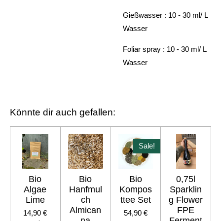
Gießwasser : 10 - 30 ml/ L
Wasser
Foliar spray : 10 - 30 ml/ L
Wasser
Könnte dir auch gefallen:
Sale!
Bio
Bio
Bio
0,75l
Algae
Hanfmul
Kompos
Sparklin
Lime
ch
ttee Set
g Flower
Almican
FPE
14,90 €
54,90 €
na
Ferment